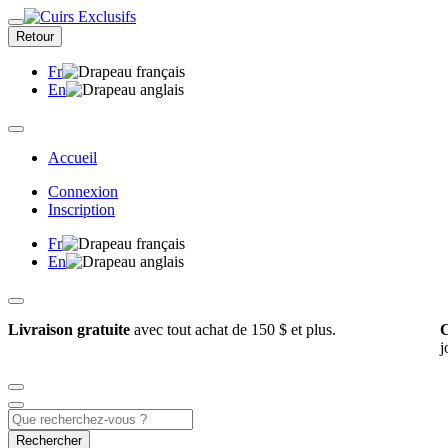
Retour
Fr
En
Accueil
Connexion
Inscription
Fr
En
Livraison gratuite
avec tout achat de 150 $ et plus.
C
j
Rechercher