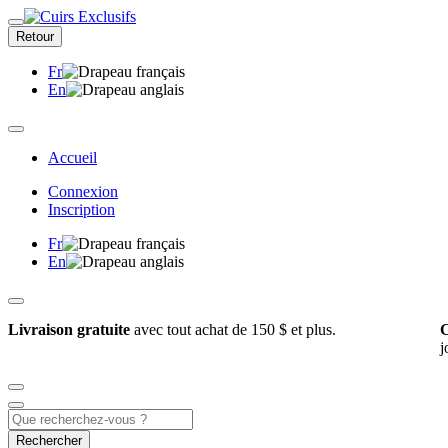
Retour
Fr
En
Accueil
Connexion
Inscription
Fr
En
Livraison gratuite
avec tout achat de 150 $ et plus.
C
j
Rechercher