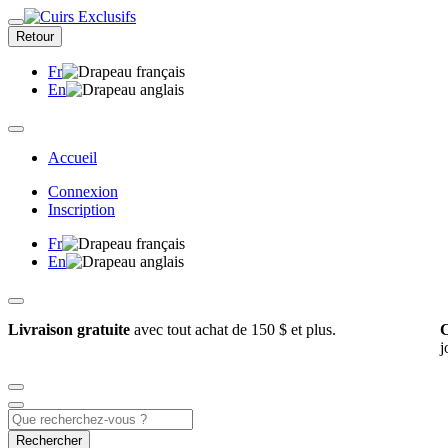
Retour
Fr
En
Accueil
Connexion
Inscription
Fr
En
Livraison gratuite
avec tout achat de 150 $ et plus.
C
j
Rechercher