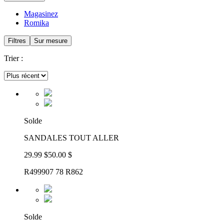
Magasinez
Romika
Filtres
Sur mesure
Trier :
Solde
SANDALES TOUT ALLER
29.99 $
50.00 $
R499907 78 R862
Solde