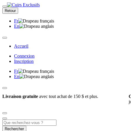
Retour
Fr
En
Accueil
Connexion
Inscription
Fr
En
Livraison gratuite
avec tout achat de 150 $ et plus.
C
j
Rechercher