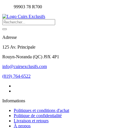
99903 78 R700
Adresse
125 Av. Principale
Rouyn-Noranda
(
QC
)
J9X 4P1
info@cuirsexclusifs.com
(819) 764-6522
Informations
Politiques et conditions d'achat
Politique de confidentialité
Livraison et retours
À propos