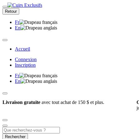
Retour
Fr
En
Accueil
Connexion
Inscription
Fr
En
Livraison gratuite
avec tout achat de 150 $ et plus.
C
j
Rechercher