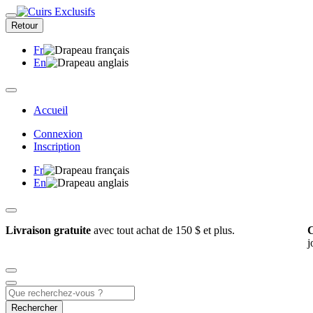
Retour
Fr
En
Accueil
Connexion
Inscription
Fr
En
Livraison gratuite
avec tout achat de 150 $ et plus.
C
j
Rechercher