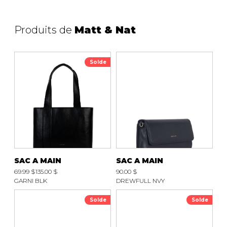
SOULIERS DE TRAVAILLES
SOULIERS SPORT
SOULIERS/UNISEXE
Produits de
Matt & Nat
SOULIERS TRAVAIL
Solde
SAC A MAIN
SAC A MAIN
69.99 $
135.00 $
90.00 $
GARNI BLK
DREWFULL NVY
Solde
Solde