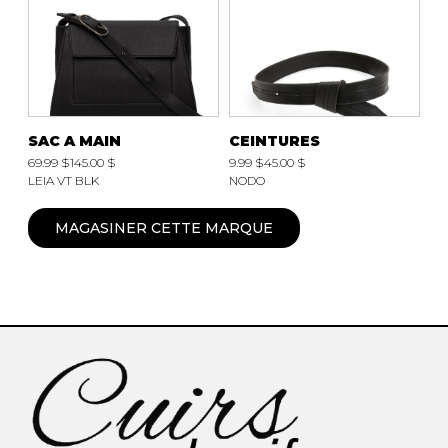
SAC A MAIN
CEINTURES
69.99 $
145.00 $
9.99 $
45.00 $
LEIA VT BLK
NODO
MAGASINER CETTE MARQUE