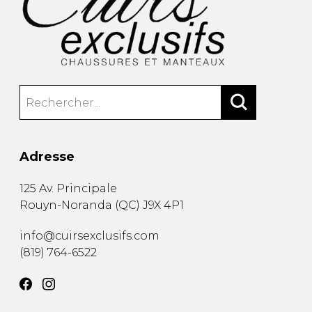
Adresse
125 Av. Principale
Rouyn-Noranda
(
QC
)
J9X 4P1
info@cuirsexclusifs.com
(819) 764-6522