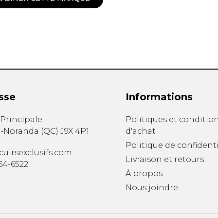
RAVAILLES
RT
AIL
sse
Informations
. Principale
Politiques et conditio
-Noranda
(
QC
)
J9X 4P1
d'achat
Politique de confidenti
uirsexclusifs.com
Livraison et retours
764-6522
À propos
Nous joindre