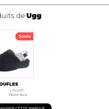
duits de
Ugg
S
PANTOUFLES
PRODUI
UNISEXE
FOURRU
UNISEXE
NFANTS
PANTOUFLES
Solde
BOTTES
BOTTES A 
CHAPEAU 
CHAUSSO
OUFLES
FLUFF
YEAH BLK
ANDALES
SOULIERS/UNISEXE
SOULIERS
ASINER CETTE MARQUE