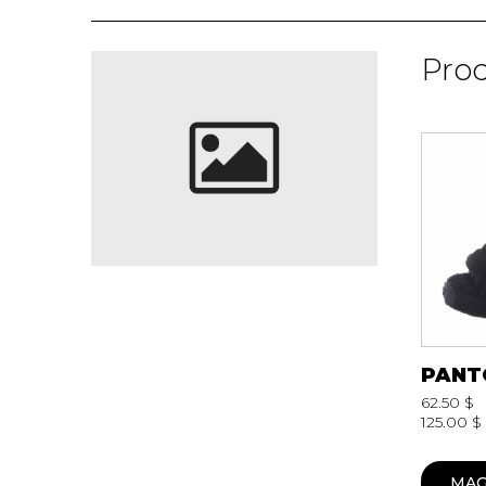
TUQUE
Pro
PANTOUFLES
PANTOUFLE
ENFANTS
PANTOUFLES
PANTOUFLES E
PANT
62.50 $
125.00 $
SANDALES UNISEXE
SOULIERS/S
SANDALES TOUT ALLER
SANDALES
MAG