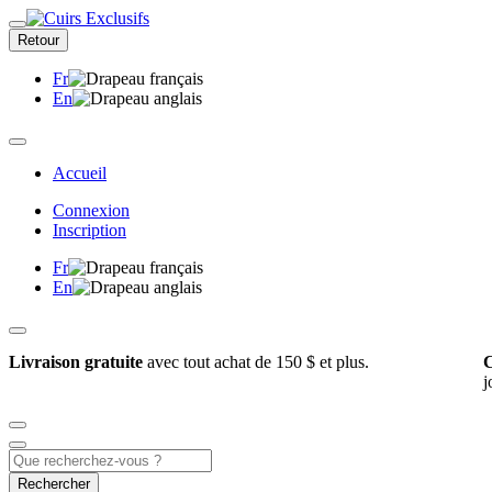
Retour
Fr
En
Accueil
Connexion
Inscription
Fr
En
Livraison gratuite
avec tout achat de 150 $ et plus.
C
j
Rechercher