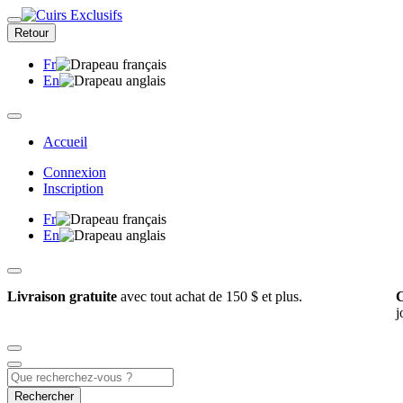
Retour
Fr
En
Accueil
Connexion
Inscription
Fr
En
Livraison gratuite
avec tout achat de 150 $ et plus.
C
j
Rechercher