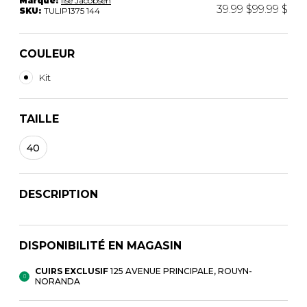
Marque:
Ilse Jacobsen
39.99 $
99.99 $
SKU:
TULIP1375 144
COULEUR
Kit
TAILLE
40
DESCRIPTION
DISPONIBILITÉ EN MAGASIN
CUIRS EXCLUSIF
125 AVENUE PRINCIPALE, ROUYN-
NORANDA