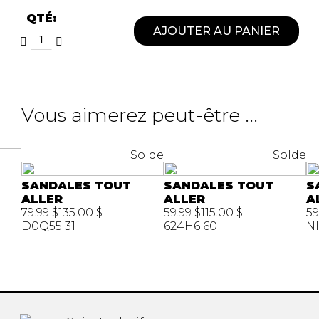
QTÉ:
AJOUTER AU PANIER
Vous aimerez peut-être ...
Solde
Solde
SANDALES TOUT
SANDALES TOUT
S
ALLER
ALLER
A
79.99 $
135.00 $
59.99 $
115.00 $
59
D0Q55 31
624H6 60
N