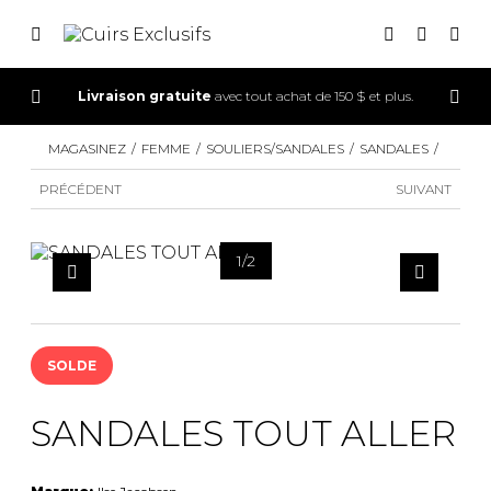
Livraison gratuite
avec tout achat de 150 $ et plus.
CONNEXION
MAGASINEZ
FEMME
SOULIERS/SANDALES
SANDALES
INSCRIPTION
PRÉCÉDENT
SUIVANT
1
/
2
SOLDE
SANDALES TOUT ALLER