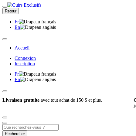
Retour
Fr
En
Accueil
Connexion
Inscription
Fr
En
Livraison gratuite
avec tout achat de 150 $ et plus.
C
j
Rechercher