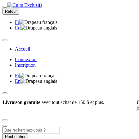
Retour
Fr
En
Accueil
Connexion
Inscription
Fr
En
Livraison gratuite
avec tout achat de 150 $ et plus.
C
j
Rechercher