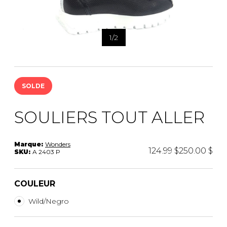
1
/
2
SOLDE
SOULIERS TOUT ALLER
Marque:
Wonders
124.99 $
250.00 $
SKU:
A 2403 P
COULEUR
Wild/Negro