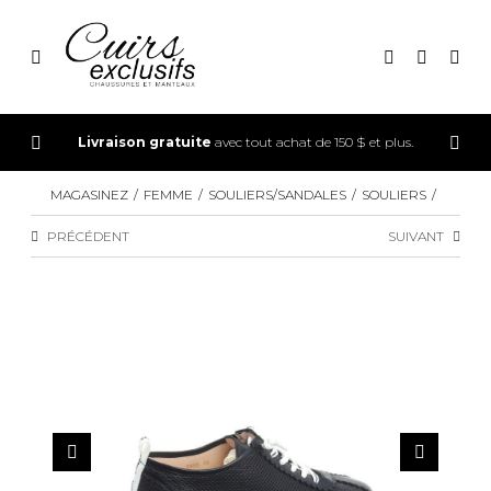
CONNEXION
Livraison gratuite
avec tout achat de 150 $ et plus.
INSCRIPTION
MAGASINEZ
FEMME
SOULIERS/SANDALES
SOULIERS
PRÉCÉDENT
SUIVANT