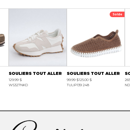
Solde
SOULIERS TOUT ALLER
SOULIERS TOUT ALLER
S
129.99 $
99.99 $
125.00 $
265
WS327NKD
TULIP139 248
ND