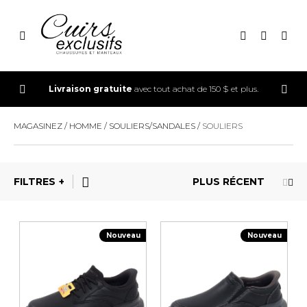
CONNEXION
Livraison gratuite
avec tout achat de 150 $ et plus.
INSCRIPTION
MAGASINEZ
HOMME
SOULIERS/SANDALES
SOULIERS
FILTRES
Nouveau
Nouveau