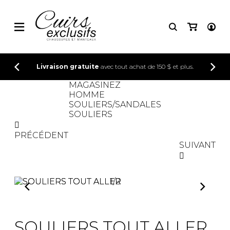
CONNEXION
Livraison gratuite
avec tout achat de 150 $ et plus.
INSCRIPTION
MAGASINEZ
HOMME
SOULIERS/SANDALES
SOULIERS
PRÉCÉDENT
SUIVANT
1
/
2
SOULIERS TOUT ALLER