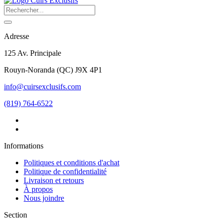
Adresse
125 Av. Principale
Rouyn-Noranda
(
QC
)
J9X 4P1
info@cuirsexclusifs.com
(819) 764-6522
Informations
Politiques et conditions d'achat
Politique de confidentialité
Livraison et retours
À propos
Nous joindre
Section