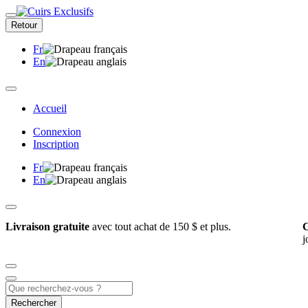
Retour
Fr
En
Accueil
Connexion
Inscription
Fr
En
Livraison gratuite
avec tout achat de 150 $ et plus.
C
j
Rechercher