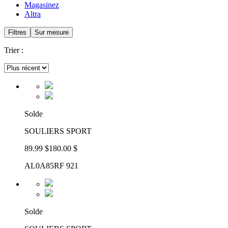
Magasinez
Altra
Filtres
Sur mesure
Trier :
Solde
SOULIERS SPORT
89.99 $
180.00 $
AL0A85RF 921
Solde