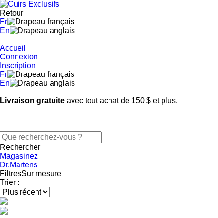
Retour
Fr
En
Accueil
Connexion
Inscription
Fr
En
Livraison gratuite
avec tout achat de 150 $ et plus.
Rechercher
Magasinez
Dr.Martens
Filtres
Sur mesure
Trier :