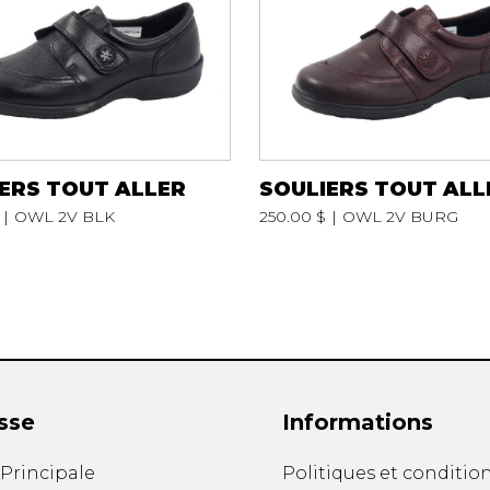
S
PANTOUFLES
PRODUI
UNISEXE
FOURRU
UNISEXE
NFANTS
PANTOUFLES
BOTTES
ERS TOUT ALLER
SOULIERS TOUT ALL
BOTTES A 
OWL 2V BLK
250.00 $
OWL 2V BURG
CHAPEAU 
CHAUSSO
sse
Informations
ANDALES
SOULIERS/UNISEXE
. Principale
Politiques et conditio
SOULIERS