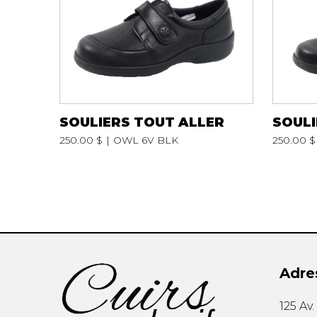
TUQUE
PANTOUFLES
PANTOUFLE
ENFANTS
PANTOUFLES
PANTOUFLES E
SOULIERS TOUT ALLER
SOULI
250.00 $
OWL 6V BLK
250.00 $
Adre
SANDALES UNISEXE
SOULIERS/S
125 Av
SANDALES TOUT ALLER
SANDALES