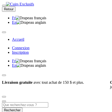
Retour
Fr
En
Accueil
Connexion
Inscription
Fr
En
Livraison gratuite
avec tout achat de 150 $ et plus.
C
j
Rechercher