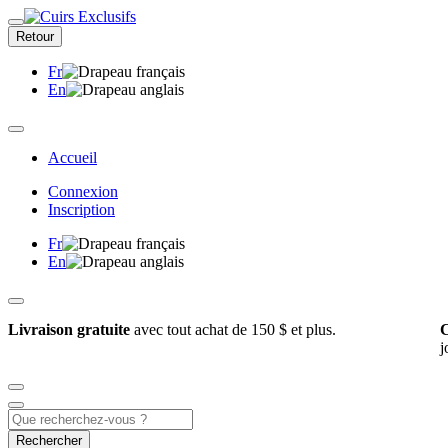
Retour
Fr
En
Accueil
Connexion
Inscription
Fr
En
Livraison gratuite
avec tout achat de 150 $ et plus.
C
j
Rechercher