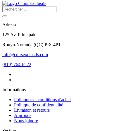
Adresse
125 Av. Principale
Rouyn-Noranda
(
QC
)
J9X 4P1
info@cuirsexclusifs.com
(819) 764-6522
Informations
Politiques et conditions d'achat
Politique de confidentialité
Livraison et retours
À propos
Nous joindre
Section