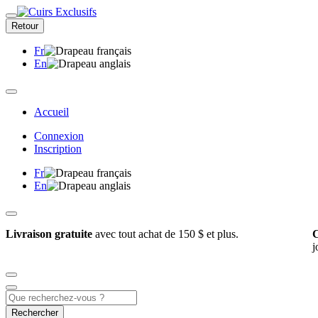
Retour
Fr
En
Accueil
Connexion
Inscription
Fr
En
Livraison gratuite
avec tout achat de 150 $ et plus.
C
j
Rechercher