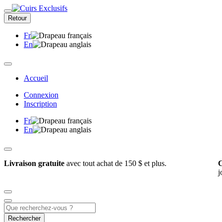
Retour
Fr
En
Accueil
Connexion
Inscription
Fr
En
Livraison gratuite
avec tout achat de 150 $ et plus.
C
j
Rechercher