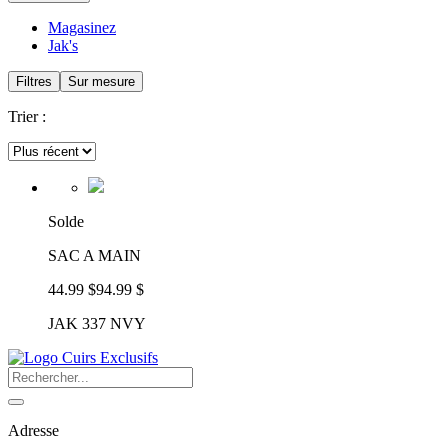
Magasinez
Jak's
Filtres
Sur mesure
Trier :
Solde
SAC A MAIN
44.99 $
94.99 $
JAK 337 NVY
Adresse