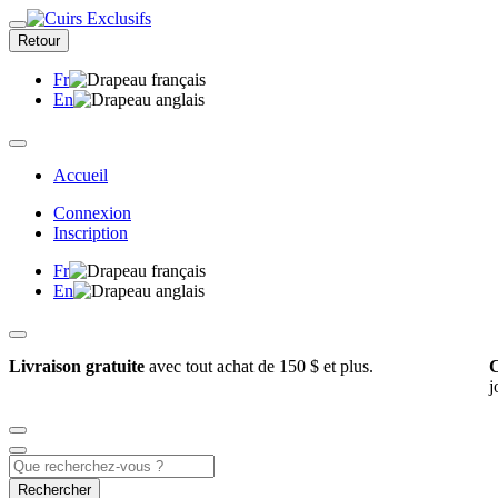
Retour
Fr
En
Accueil
Connexion
Inscription
Fr
En
Livraison gratuite
avec tout achat de 150 $ et plus.
C
j
Rechercher