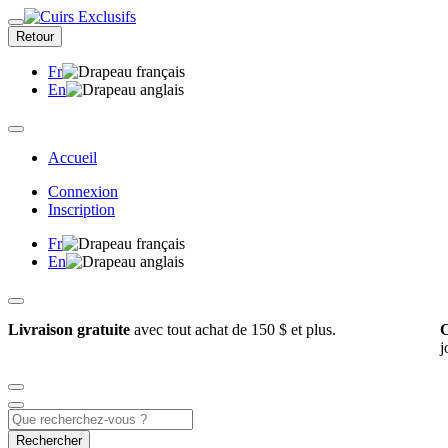
Retour
Fr
En
Accueil
Connexion
Inscription
Fr
En
Livraison gratuite
avec tout achat de 150 $ et plus.
C
j
Rechercher