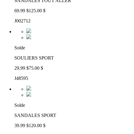
SANDALES TOUT ALLER
69.99 $
125.00 $
J002712
Solde
SOULIERS SPORT
29.99 $
75.00 $
J48595
Solde
SANDALES SPORT
39.99 $
120.00 $