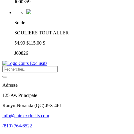
J000359
Solde
SOULIERS TOUT ALLER
54.99 $
115.00 $
J60826
Adresse
125 Av. Principale
Rouyn-Noranda
(
QC
)
J9X 4P1
info@cuirsexclusifs.com
(819) 764-6522