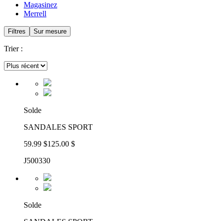
Magasinez
Merrell
Filtres
Sur mesure
Trier :
Solde
SANDALES SPORT
59.99 $
125.00 $
J500330
Solde