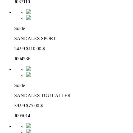
J037110
Solde
SANDALES SPORT
54.99 $
110.00 $
J004536
Solde
SANDALES TOUT ALLER
39.99 $
75.00 $
J005014