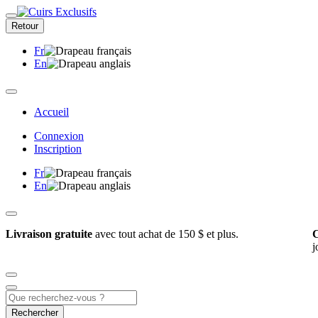
Retour
Fr
En
Accueil
Connexion
Inscription
Fr
En
Livraison gratuite
avec tout achat de 150 $ et plus.
C
j
Rechercher