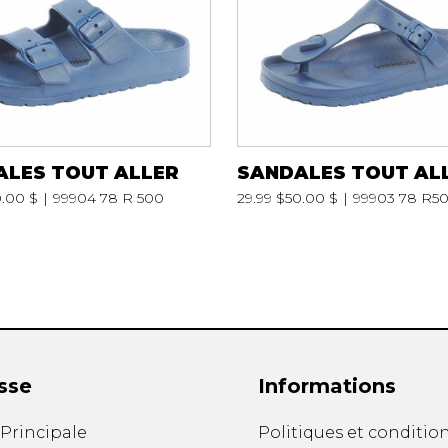
S
PANTOUFLES
PRODUI
UNISEXE
FOURRU
UNISEXE
NFANTS
PANTOUFLES
BOTTES
ALES TOUT ALLER
SANDALES TOUT AL
BOTTES A 
.00 $
99904 78 R 500
29.99 $
50.00 $
99903 78 R5
CHAPEAU 
CHAUSSO
sse
Informations
ANDALES
SOULIERS/UNISEXE
. Principale
Politiques et conditio
SOULIERS