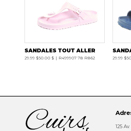
TUQUE
PANTOUFLES
PANTOUFLE
ENFANTS
PANTOUFLES
PANTOUFLES E
SANDALES TOUT ALLER
SAND
29.99 $
50.00 $
R499907 78 R862
29.99 $
50
Adre
SANDALES UNISEXE
SOULIERS/S
125 Av
SANDALES TOUT ALLER
SANDALES