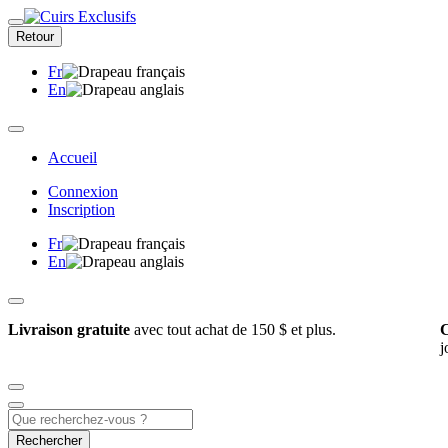
Retour
Fr
En
Accueil
Connexion
Inscription
Fr
En
Livraison gratuite
avec tout achat de 150 $ et plus.
C
j
Rechercher