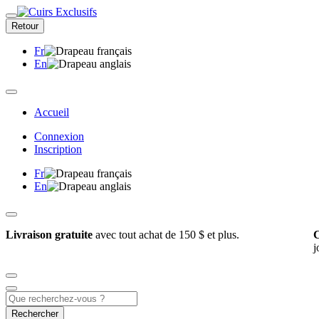
Retour
Fr
En
Accueil
Connexion
Inscription
Fr
En
Livraison gratuite
avec tout achat de 150 $ et plus.
C
j
Rechercher