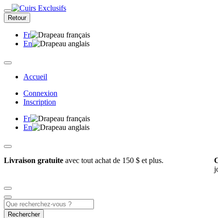
Retour
Fr
En
Accueil
Connexion
Inscription
Fr
En
Livraison gratuite
avec tout achat de 150 $ et plus.
C
j
Rechercher