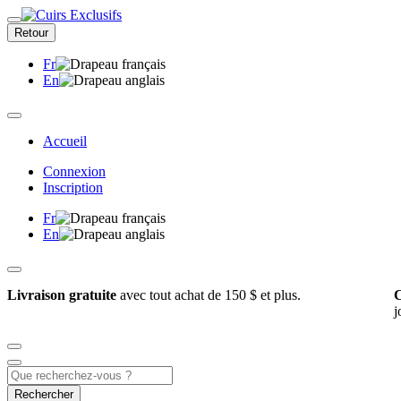
Retour
Fr
En
Accueil
Connexion
Inscription
Fr
En
Livraison gratuite
avec tout achat de 150 $ et plus.
C
j
Rechercher