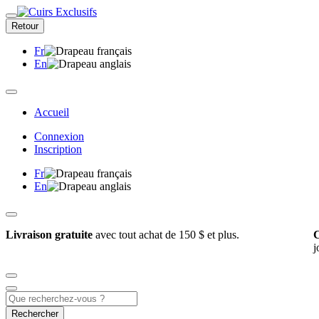
Retour
Fr
En
Accueil
Connexion
Inscription
Fr
En
Livraison gratuite
avec tout achat de 150 $ et plus.
C
j
Rechercher