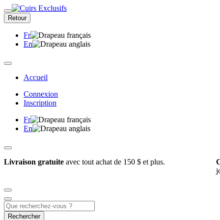
Retour
Fr
En
Accueil
Connexion
Inscription
Fr
En
Livraison gratuite
avec tout achat de 150 $ et plus.
C
j
Rechercher