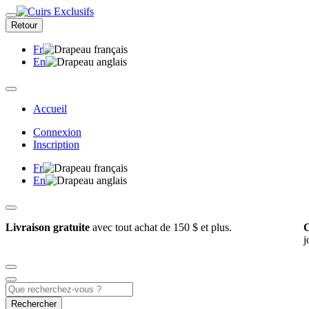
Retour
Fr
En
Accueil
Connexion
Inscription
Fr
En
Livraison gratuite
avec tout achat de 150 $ et plus.
C
j
Rechercher