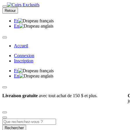
Retour
Fr
En
Accueil
Connexion
Inscription
Fr
En
Livraison gratuite
avec tout achat de 150 $ et plus.
C
j
Rechercher