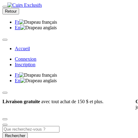
Retour
Fr
En
Accueil
Connexion
Inscription
Fr
En
Livraison gratuite
avec tout achat de 150 $ et plus.
C
j
Rechercher