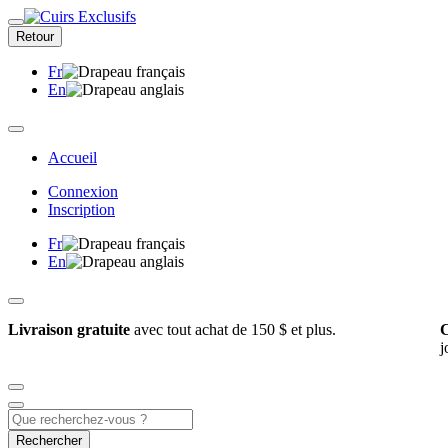
Retour
Fr
En
Accueil
Connexion
Inscription
Fr
En
Livraison gratuite
avec tout achat de 150 $ et plus.
C
j
Rechercher