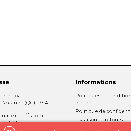
sse
Informations
. Principale
Politiques et conditio
-Noranda
(
QC
)
J9X 4P1
d'achat
Politique de confidenti
uirsexclusifs.com
Livraison et retours
764-6522
À propos